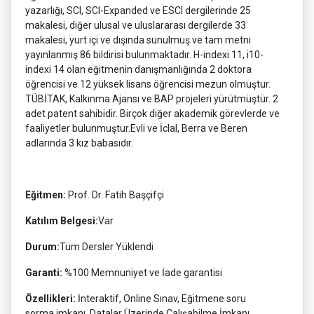
yazarlığı, SCI, SCI-Expanded ve ESCI dergilerinde 25
makalesi, diğer ulusal ve uluslararası dergilerde 33
makalesi, yurt içi ve dışında sunulmuş ve tam metni
yayınlanmış 86 bildirisi bulunmaktadır. H-indexi 11, i10-
indexi 14 olan eğitmenin danışmanlığında 2 doktora
öğrencisi ve 12 yüksek lisans öğrencisi mezun olmuştur.
TÜBİTAK, Kalkınma Ajansı ve BAP projeleri yürütmüştür. 2
adet patent sahibidir. Birçok diğer akademik görevlerde ve
faaliyetler bulunmuştur.Evli ve İclal, Berra ve Beren
adlarında 3 kız babasıdır.
Eğitmen:
Prof. Dr. Fatih Başçifçi
Katılım Belgesi:
Var
Durum:
Tüm Dersler Yüklendi
Garanti:
%100 Memnuniyet ve İade garantisi
Özellikleri:
İnteraktif, Online Sınav, Eğitmene soru
sorma imkanı, Datalar Üzerinde Çalışabilme İmkanı