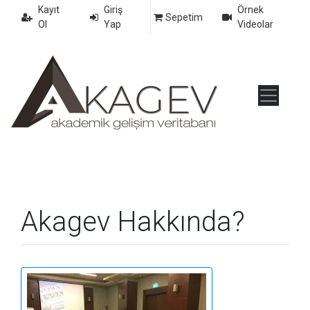
Kayıt
Giriş
Örnek
Sepetim
Ol
Yap
Videolar
Akagev Hakkında?