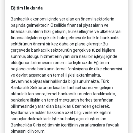
Eğitim Hakkında
Bankacılık ekonomi içinde yer alan en önemli sektörlerin
başında gelmektedir. Özellikle finansal piyasaların ve
finansal ürünlerin hızlı gelişimi, küreselleşme ve ülkelerarası
finansal ilişkilerin çok sıkı hale gelmesi ile birlikte bankacılık
sektörünün önemi bir kez daha ön plana çıkmıştır.Bu
çerçevede bankacılık sektörünün gerçek ve tüzel kişilere
sunmuş olduğu hizmetlerin yanı sıra nasıl bir işleyiş içinde
olduğunun bilinmesinin önemi tartışılmazdır. Eğitimin
başlangıcında bankanın temel fonksiyonu ile ülke ekonomisi
ve devlet açısından en temel ilişkisi aktarılmakta,
devamında piyasalar hakkında bilgi sunulmakta, Türk
Bankacılık Sektörünün kısa bir tarihsel süreci ve gelişim
aktarıldıktan sonra,temel bankacılık ürünleri tanıtılmakta,
bankalara ilişkin en temel mevzuatın herkes tarafından
bilinmesinde yarar olan başlıkları üzerinden geçilerek,
fiyatlama ve riskler hakkında özet bilgi verilerek eğitim
sonuçlandırılmaktadır.İşte bu bakış açısı oluşturulan
Bankacılığa Giriş eğitiminin içeriğinin yararlanıcılara faydalı
olmasını diliyorum.